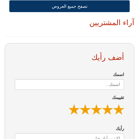
تصفح جميع العروض
آراء المشتريين
أضف رأيك
اسمك
تقييمك
★
★
★
★
★
★
★
★
★
★
★
★
★
★
★
رأيك