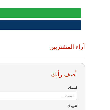
آراء المشتريين
أضف رأيك
اسمك
تقييمك