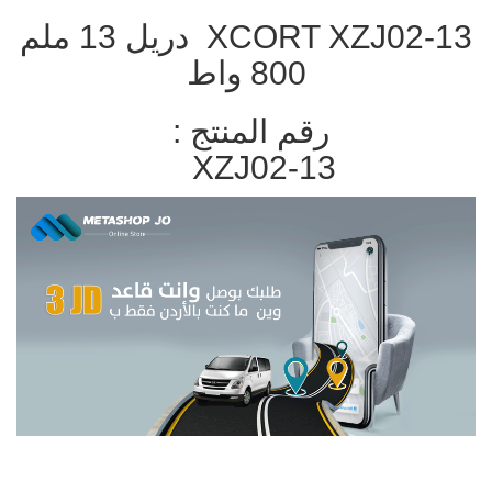
XCORT XZJ02-13 دريل 13 ملم
800 واط
رقم المنتج :
XZJ02-13