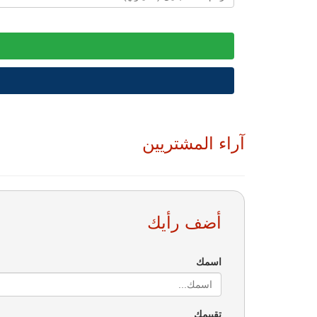
آراء المشتريين
أضف رأيك
اسمك
تقييمك