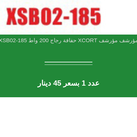
رشف مؤرشف XCORT حفافة رجاج 200 واط XSB02-185
____________
عدد 1 بسعر 45 دينار